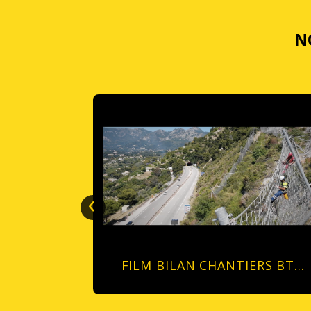
N
‹
HANTIER
FILM BILAN CHANTIERS BT…