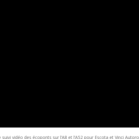
uivi vidéo des écoponts sur l’A8 et l’A52 pour Escota et Vinci Autor