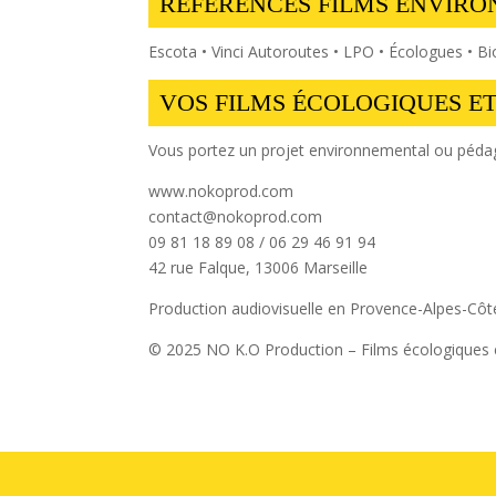
RÉFÉRENCES FILMS ENVIR
Escota • Vinci Autoroutes • LPO • Écologues • B
VOS FILMS ÉCOLOGIQUES ET
Vous portez un projet environnemental ou pédag
www.nokoprod.com
contact@nokoprod.com
09 81 18 89 08 / 06 29 46 91 94
42 rue Falque, 13006 Marseille
Production audiovisuelle en Provence-Alpes-Côte
© 2025 NO K.O Production – Films écologiques et