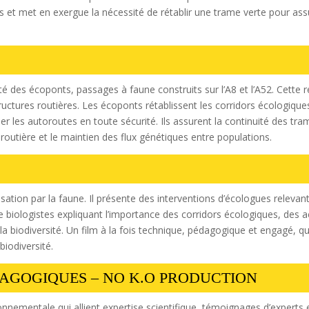
 et met en exergue la nécessité de rétablir une trame verte pour assu
ilité des écoponts, passages à faune construits sur l’A8 et l’A52. Cette r
ructures routières. Les écoponts rétablissent les corridors écologique
r les autoroutes en toute sécurité. Ils assurent la continuité des tram
 routière et le maintien des flux génétiques entre populations.
lisation par la faune. Il présente des interventions d’écologues relev
de biologistes expliquant l’importance des corridors écologiques, des
a biodiversité. Un film à la fois technique, pédagogique et engagé, qui 
biodiversité.
DAGOGIQUES – NO K.O PRODUCTION
ironnementale qui allient expertise scientifique, témoignages d’exper