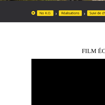
No K.O.
Réalisations
Suivi de c
FILM É